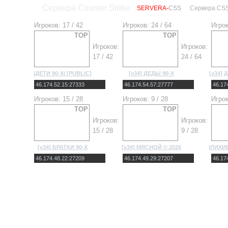
Сервера Counter Strike
SERVERA-
CSS
Сервера CSS
Игроков: 17 / 42
Игроков: 24 / 64
Игро
TOP
TOP
Игроков:
Игроков:
17 / 42
24 / 64
|ДЕТИ 90-Х| [PUBLIC]
[v34] ДЕДЫ 90-Х
[v34]
[NO-STEAM|v34]
[Public] 18+
[
Игроков: 15 / 28
Игроков: 9 / 28
Игрок
TOP
TOP
Игроков:
Игроков:
15 / 28
9 / 28
[v34] БРАТКИ 90-Х
[v34] МЯСНОЙ © 2026
|ЛИХИЕ
[Public] 18+
[Public] 18+