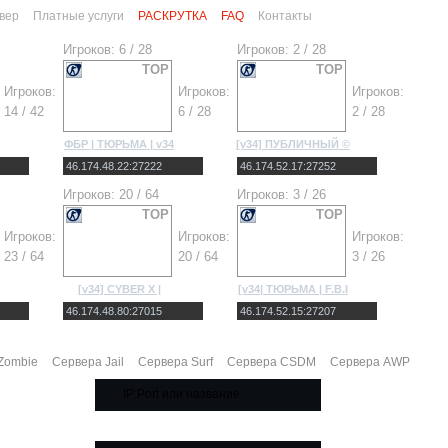
вер
Платные услуги
РАСКРУТКА
FAQ
Контакты
Игроков: 6 / 28
Игроков: 2 / 28
TOP
TOP
Игроков:
Игроков:
Игроков:
14 / 42
6 / 28
2 / 28
ФБР | ТЮРЬМА | v34
[v34] ПУБЛИЧНЫЙ ©
2026 [Public] 18+
Игроков: 20 / 64
Игроков: 3 / 26
TOP
TOP
Игроков:
Игроков:
Игроков:
23 / 64
20 / 64
3 / 26
[v34] CYBER X |
[v34| ТЮРЬМА | F.B.I
PUBLIC [18+]
Zombie
Сервера Jail
Сервера Surf
Сервера CSDM
Сервера AWP