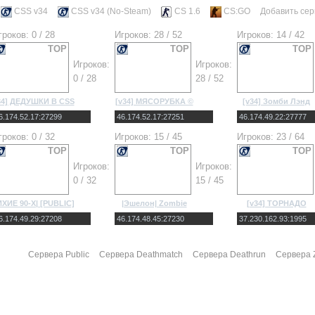
CSS v34
CSS v34 (No-Steam)
CS 1.6
CS:GO
Добавить cер
гроков:
0
/
28
Игроков: 28 / 52
Игроков: 14 / 42
TOP
TOP
TOP
Игроков:
Игроков:
0
/
28
28 / 52
34] ДЕДУШКИ В CSS
[v34] МЯСОРУБКА ©
[v34] Зомби Лэнд
[Public] 18+
2026 In-Teri [Public]
18+
гроков:
0
/
32
Игроков: 15 / 45
Игроков: 23 / 64
TOP
TOP
TOP
Игроков:
Игроков:
0
/
32
15 / 45
ИХИЕ 90-Х| [PUBLIC]
|Эшелон| Zombie
[v34] ТОРНАДО
[v34] 18+
сервер |v34|
[Public] 18+
t.me/echelonproject |
Сервера Public
Сервера Deathmatch
Сервера Deathrun
Сервера 