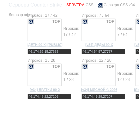
Сервера Counter Strike
SERVERA-
CSS
Сервера CSS v34
Договор оферты
Игроков: 17 / 42
Игроков: 7 / 64
И
TOP
TOP
Игроков:
Игроков:
17 / 42
7 / 64
|ДЕТИ 90-Х| [PUBLIC]
[v34] ДЕДЫ 90-Х
[v
[NO-STEAM|v34]
[Public] 18+
Игроков: 1 / 28
Игроков: 12 / 28
И
TOP
TOP
Игроков:
Игроков:
1 / 28
12 / 28
[v34] БРАТКИ 90-Х
[v34] МЯСНОЙ © 2026
|Л
[Public] 18+
[Public] 18+