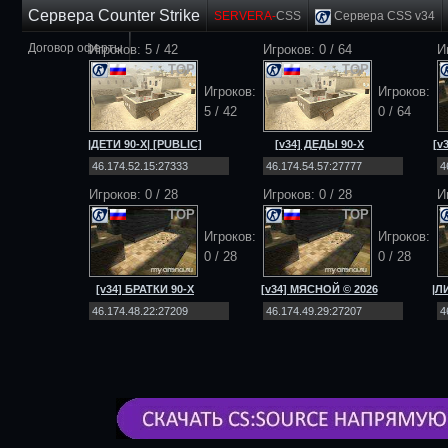
Сервера Counter Strike
SERVERA-
CSS
Сервера CSS v34
Договор оферты
Игроков: 5 / 42
Игроков:
0
/
64
И
TOP
TOP
Игроков:
Игроков:
5 / 42
0
/
64
|ДЕТИ 90-Х| [PUBLIC]
[v34] ДЕДЫ 90-Х
[v
[NO-STEAM|v34]
[Public] 18+
Игроков:
0
/
28
Игроков:
0
/
28
И
TOP
TOP
Игроков:
Игроков:
0
/
28
0
/
28
[v34] БРАТКИ 90-Х
[v34] МЯСНОЙ © 2026
|Л
[Public] 18+
[Public] 18+