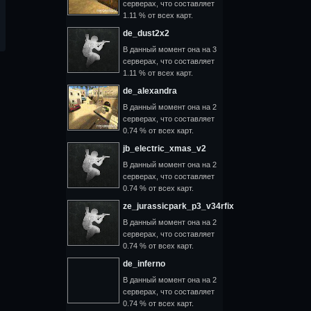
серверах, что составляет
1.11 % от всех карт.
de_dust2x2
В данный момент она на 3
серверах, что составляет
1.11 % от всех карт.
de_alexandra
В данный момент она на 2
серверах, что составляет
0.74 % от всех карт.
jb_electric_xmas_v2
В данный момент она на 2
серверах, что составляет
0.74 % от всех карт.
ze_jurassicpark_p3_v34rfix
В данный момент она на 2
серверах, что составляет
0.74 % от всех карт.
de_inferno
В данный момент она на 2
серверах, что составляет
0.74 % от всех карт.