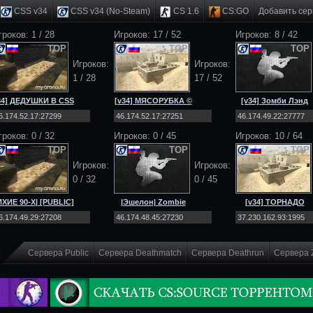
CSS v34
CSS v34 (No-Steam)
CS 1.6
CS:GO
Добавить cер
гроков: 1 / 28
Игроков: 17 / 52
Игроков: 8 / 42
TOP
TOP
TOP
Игроков:
Игроков:
1 / 28
17 / 52
34] ДЕДУШКИ В CSS
[v34] МЯСОРУБКА ©
[v34] Зомби Лэнд
[Public] 18+
2026 In-Teri [Public]
18+
гроков:
0
/
32
Игроков:
0
/
45
Игроков: 10 / 64
TOP
TOP
TOP
Игроков:
Игроков:
0
/
32
0
/
45
ИХИЕ 90-Х| [PUBLIC]
|Эшелон| Zombie
[v34] ТОРНАДО
[v34] 18+
сервер |v34|
[Public] 18+
t.me/echelonproject |
Сервера Public
Сервера Deathmatch
Сервера Deathrun
Сервера 