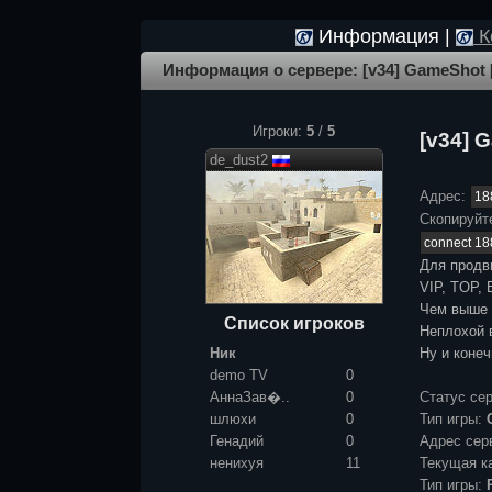
Информация |
К
Информация о сервере: [v34] GameShot [M
Игроки:
5
/
5
[v34] G
de_dust2
Адрес:
Скопируйт
Для продв
VIP, TOP,
Чем выше б
Список игроков
Неплохой 
Ник
Ну и конеч
demo TV
0
АннаЗав�..
0
Статус се
шлюхи
0
Тип игры:
Генадий
0
Адрес сер
ненихуя
11
Текущая к
Тип игры: