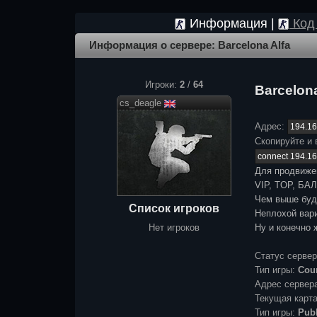
Информация |
Код 
Информация о сервере: Barcelona Alfa
Игроки:
2
/
64
Barcelona
cs_deagle
Адрес:
Скопируйте и 
Для продвиже
VIP, TOP, БАЛ
Чем выше буде
Список игроков
Неплохой вари
Нет игроков
Ну и конечно 
Статус серве
Тип игры:
Coun
Адрес сервер
Текущая карт
Тип игры:
Publ