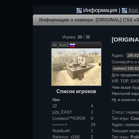
Информация |
Код 
Информация о сервере: [ORIGINAL] CSS v3
Игроки:
20
/
32
[ORIGINA
de_dust2
Адрес:
Скопируйте и 
Для продвиже
VIP, TOP, БАЛ
Чем выше буде
Список игроков
Неплохой вари
Ник
Ну и конечно 
22
4
p2p_EASY
2
Статус серве
Liverpool™IGROK
0
Тип игры:
Coun
=====>
24
Адрес сервер
Nutellы44
1
Текущая карт
Rahimon_xD56
2
Тип игры:
Publ