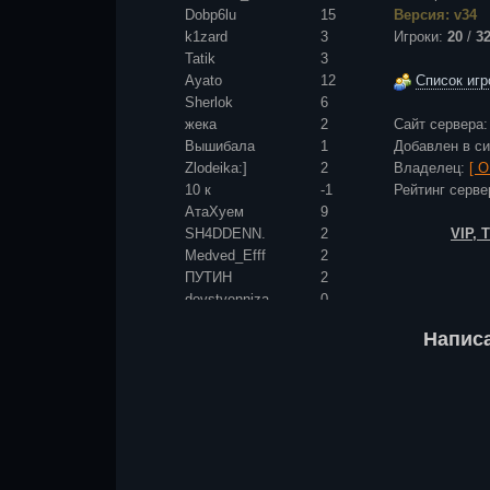
Dobp6lu
15
Версия: v34
k1zard
3
Игроки:
20
/
3
Tatik
3
Ayato
12
Список игр
Sherlok
6
жека
2
Сайт сервера
Вышибала
1
Добавлен в с
Zlodeika:]
2
Владелец:
[ 
10 к
-1
Рейтинг сер
АтаХуем
9
SH4DDENN.
2
VIP,
Medved_Efff
2
ПУТИН
2
devstvenniza
0
smoku.
0
Напис