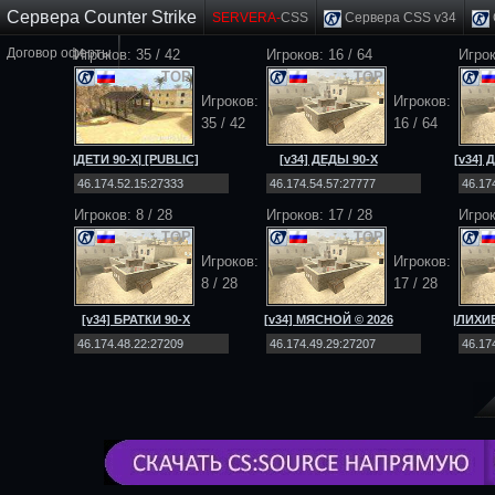
Сервера Counter Strike
SERVERA-
CSS
Сервера CSS v34
Договор оферты
Игроков: 35 / 42
Игроков: 16 / 64
Игро
TOP
TOP
Игроков:
Игроков:
35 / 42
16 / 64
|ДЕТИ 90-Х| [PUBLIC]
[v34] ДЕДЫ 90-Х
[v34]
[NO-STEAM|v34]
[Public] 18+
[
Игроков: 8 / 28
Игроков: 17 / 28
Игрок
TOP
TOP
Игроков:
Игроков:
8 / 28
17 / 28
[v34] БРАТКИ 90-Х
[v34] МЯСНОЙ © 2026
|ЛИХИЕ
[Public] 18+
[Public] 18+