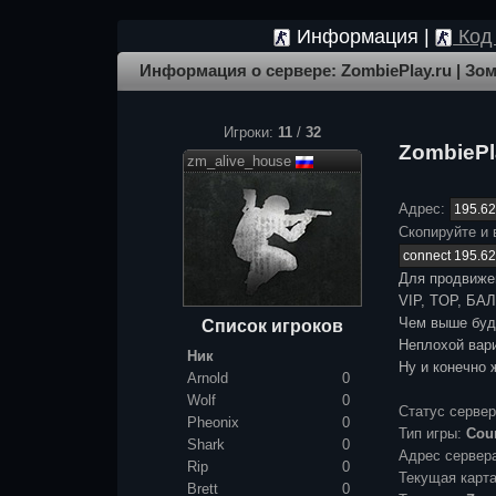
Информация |
Код 
Информация о сервере: ZombiePlay.ru | З
Игроки:
11
/
32
ZombiePl
zm_alive_house
Адрес:
Скопируйте и 
Для продвиже
VIP, TOP, БАЛ
Чем выше буде
Список игроков
Неплохой вари
Ник
Ну и конечно 
Arnold
0
Wolf
0
Статус серве
Pheonix
0
Тип игры:
Coun
Shark
0
Адрес сервер
Rip
0
Текущая карт
Brett
0