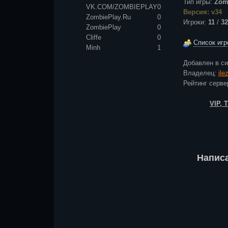
Тип игры:
Zom
VK.COM/ZOMBIEPLAY
0
Версия: v34
ZombiePlay.Ru
0
Игроки:
11
/
32
ZombiePlay
0
Cliffe
0
Список игр
Minh
1
Добавлен в с
Владелец:
ile
Рейтинг сер
VIP,
Напис