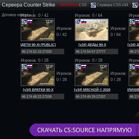
Сервера Counter Strike
SERVERA-
CSS
Сервера CSS v34
Договор оферты
Игроков:
0
/
42
Игроков:
0
/
64
Игрок
TOP
TOP
Игроков:
Игроков:
0
/
42
0
/
64
|ДЕТИ 90-Х| [PUBLIC]
[v34] ДЕДЫ 90-Х
[v34]
[NO-STEAM|v34]
[Public] 18+
[
Игроков:
0
/
28
Игроков:
0
/
28
Игрок
TOP
TOP
Игроков:
Игроков:
0
/
28
0
/
28
[v34] БРАТКИ 90-Х
[v34] МЯСНОЙ © 2026
|ЛИХИЕ
[Public] 18+
[Public] 18+