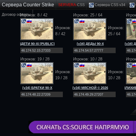
Сервера Counter Strike
SERVERA-
CSS
Сервера CSS v34
Договор оферты
Игроков: 8 / 42
Игроков: 25 / 64
Игро
TOP
TOP
Игроков:
Игроков:
8 / 42
25 / 64
|ДЕТИ 90-Х| [PUBLIC]
[v34] ДЕДЫ 90-Х
[v34]
[NO-STEAM|v34]
[Public] 18+
[
Игроков: 19 / 28
Игроков: 10 / 28
Игрок
TOP
TOP
Игроков:
Игроков:
19 / 28
10 / 28
[v34] БРАТКИ 90-Х
[v34] МЯСНОЙ © 2026
|ЛИХИЕ
[Public] 18+
[Public] 18+