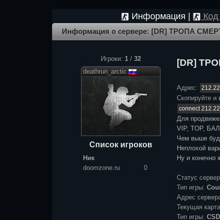
Информация |
Код 
Информация о сервере: [DR] ТРОПА СМЕ
Игроки:
1
/
32
[DR] ТР
deathrun_arctic
Адрес:
Скопируйте и 
Для продвиже
VIP, TOP, БАЛ
Чем выше буде
Список игроков
Неплохой вари
Ник
Ну и конечно 
doomzone.ru
0
Статус серве
Тип игры:
Coun
Адрес сервер
Текущая карт
Тип игры:
CS