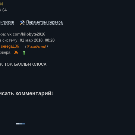
34
/
64
 игроков
Параметры сервера
ера:
vk.com/kilobyte2016
в систему:
01 мар 2018, 08:28
:
serega136
(
Я владелец!
)
сервера
36
IP, TOP, БАЛЛЫ-ГОЛОСА
исать комментарий!