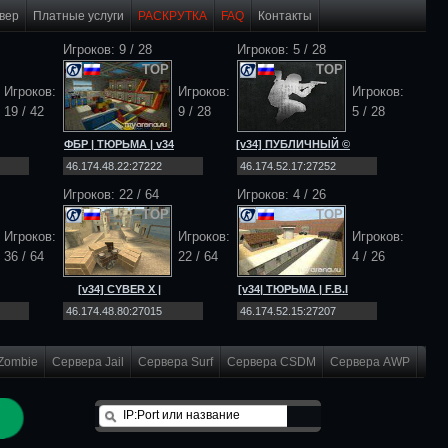
вер
Платные услуги
РАСКРУТКА
FAQ
Контакты
Игроков: 9 / 28
Игроков: 5 / 28
TOP
TOP
Игроков:
Игроков:
Игроков:
19 / 42
9 / 28
5 / 28
ФБР | ТЮРЬМА | v34
[v34] ПУБЛИЧНЫЙ ©
2026 [Public] 18+
Игроков: 22 / 64
Игроков: 4 / 26
TOP
TOP
Игроков:
Игроков:
Игроков:
36 / 64
22 / 64
4 / 26
[v34] CYBER X |
[v34| ТЮРЬМА | F.B.I
PUBLIC [18+]
Zombie
Сервера Jail
Сервера Surf
Сервера CSDM
Сервера AWP