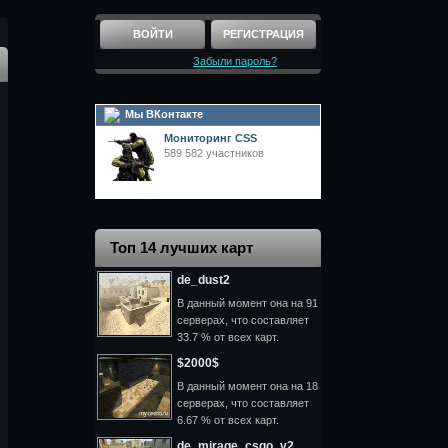
ВОЙТИ
РЕГИСТРАЦИЯ
Забыли пароль?
Мы ВКонтакте
Мониторинг CSS
589
582 участников
Топ 14 лучших карт
de_dust2
В данный момент она на 91
серверах, что составляет
33.7 % от всех карт.
$2000$
В данный момент она на 18
серверах, что составляет
6.67 % от всех карт.
de_mirage_csgo_v2