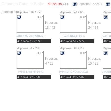
Сервера Counter Strike
SERVERA-
CSS
Сервера CSS v34
Договор оферты
Игроков: 16 / 42
Игроков: 24 / 64
Игрок
TOP
TOP
Игроков:
Игроков:
16 / 42
24 / 64
|ДЕТИ 90-Х| [PUBLIC]
[v34] ДЕДЫ 90-Х
[v34]
[NO-STEAM|v34]
[Public] 18+
[
Игроков: 4 / 28
Игроков: 10 / 28
Игрок
TOP
TOP
Игроков:
Игроков:
4 / 28
10 / 28
[v34] БРАТКИ 90-Х
[v34] МЯСНОЙ © 2026
|ЛИХИЕ
[Public] 18+
[Public] 18+