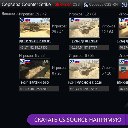
Сервера Counter Strike
SERVERA-
CSS
Сервера CSS v34
Договор оферты
Игроков: 29 / 42
Игроков: 12 / 64
Игрок
TOP
TOP
Игроков:
Игроков:
29 / 42
12 / 64
|ДЕТИ 90-Х| [PUBLIC]
[v34] ДЕДЫ 90-Х
[v34]
[NO-STEAM|v34]
[Public] 18+
[
Игроков: 8 / 28
Игроков: 6 / 28
Игро
TOP
TOP
Игроков:
Игроков:
8 / 28
6 / 28
[v34] БРАТКИ 90-Х
[v34] МЯСНОЙ © 2026
|ЛИХИЕ
[Public] 18+
[Public] 18+