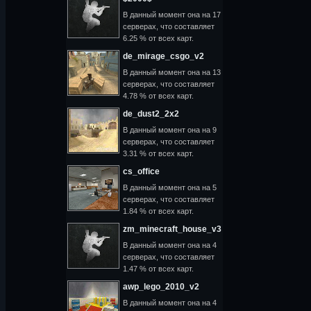
В данный момент она на 17
серверах, что составляет
6.25 % от всех карт.
de_mirage_csgo_v2
В данный момент она на 13
серверах, что составляет
4.78 % от всех карт.
de_dust2_2x2
В данный момент она на 9
серверах, что составляет
3.31 % от всех карт.
cs_office
В данный момент она на 5
серверах, что составляет
1.84 % от всех карт.
zm_minecraft_house_v3
В данный момент она на 4
серверах, что составляет
1.47 % от всех карт.
awp_lego_2010_v2
В данный момент она на 4