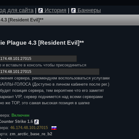
од для сайта
|
История
|
Баннеры
3 [Resident Evil]**
e Plague 4.3 [Resident Evil]**
е и вставьте в консоль чтобы присоединиться
ижения сервера, рекомендуем воспользоваться услугами
 БАЛЛЫ-ГОЛОСА (Доступно в личном кабинете после рег.)
удет позиция сервера, тем вероятнее что его заметят
вариант VIP, сервер поднимется над всеми серверами
но же TOP, это самая высокая позиция в шапке
рвера:
Включен
Counter Strike 1.6
вера:
46.174.48.101:27015
арта:
zm_arctic_base_re_b2