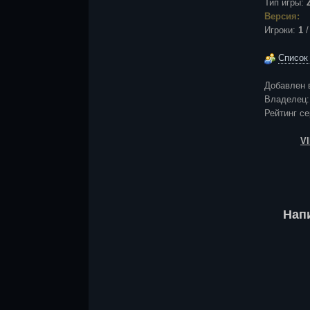
Тип игры:
Версия:
Игроки:
1
Список
Добавлен 
Владелец
Рейтинг 
V
Нап