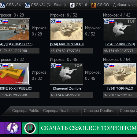
CSS v34
CSS v34 (No-Steam)
CS 1.6
CS:GO
Добавить cер
гроков:
0
/
28
Игроков: 9 / 52
Игроков: 4 / 42
TOP
TOP
TOP
Игроков:
Игроков:
0
/
28
9 / 52
34] ДЕДУШКИ В CSS
[v34] МЯСОРУБКА ©
[v34] Зомби Лэнд
[Public] 18+
2026 In-Teri [Public]
18+
гроков:
0
/
32
Игроков:
0
/
45
Игроков: 8 / 64
TOP
TOP
TOP
Игроков:
Игроков:
0
/
32
0
/
45
ИХИЕ 90-Х| [PUBLIC]
|Эшелон| Zombie
[v34] ТОРНАДО
[v34] 18+
сервер |v34|
[Public] 18+
t.me/echelonproject |
Сервера Public
Сервера Deathmatch
Сервера Deathrun
Сервера 