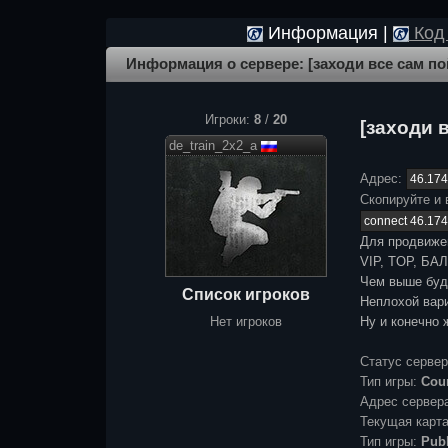
Информация |
Код 
Информация о сервере: [заходи все сам п
Игроки:
8
/
20
[заходи 
de_train_2x2_a
Адрес:
Скопируйте и 
Для продвиже
VIP, TOP, БАЛ
Чем выше буде
Список игроков
Неплохой вари
Нет игроков
Ну и конечно 
Статус серве
Тип игры:
Coun
Адрес сервер
Текущая карт
Тип игры:
Publ