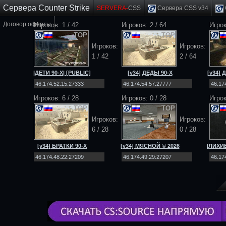
Сервера Counter Strike
SERVERA-
CSS
Сервера CSS v34
Договор оферты
Игроков: 1 / 42
Игроков: 2 / 64
Игро
TOP
TOP
Игроков:
Игроков:
1 / 42
2 / 64
|ДЕТИ 90-Х| [PUBLIC]
[v34] ДЕДЫ 90-Х
[v34]
[NO-STEAM|v34]
[Public] 18+
[
Игроков: 6 / 28
Игроков:
0
/
28
Игрок
TOP
TOP
Игроков:
Игроков:
6 / 28
0
/
28
[v34] БРАТКИ 90-Х
[v34] МЯСНОЙ © 2026
|ЛИХИЕ
[Public] 18+
[Public] 18+