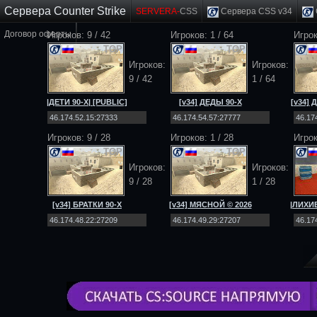
Сервера Counter Strike
SERVERA-
CSS
Сервера CSS v34
Договор оферты
Игроков: 9 / 42
Игроков: 1 / 64
Игро
TOP
TOP
Игроков:
Игроков:
9 / 42
1 / 64
|ДЕТИ 90-Х| [PUBLIC]
[v34] ДЕДЫ 90-Х
[v34]
[NO-STEAM|v34]
[Public] 18+
[
Игроков: 9 / 28
Игроков: 1 / 28
Игрок
TOP
TOP
Игроков:
Игроков:
9 / 28
1 / 28
[v34] БРАТКИ 90-Х
[v34] МЯСНОЙ © 2026
|ЛИХИЕ
[Public] 18+
[Public] 18+