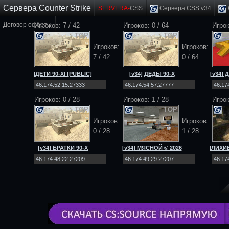
Сервера Counter Strike
SERVERA-
CSS
Сервера CSS v34
Договор оферты
Игроков: 7 / 42
Игроков:
0
/
64
Игрок
TOP
TOP
Игроков:
Игроков:
7 / 42
0
/
64
|ДЕТИ 90-Х| [PUBLIC]
[v34] ДЕДЫ 90-Х
[v34]
[NO-STEAM|v34]
[Public] 18+
[
Игроков:
0
/
28
Игроков: 1 / 28
Игро
TOP
TOP
Игроков:
Игроков:
0
/
28
1 / 28
[v34] БРАТКИ 90-Х
[v34] МЯСНОЙ © 2026
|ЛИХИЕ
[Public] 18+
[Public] 18+