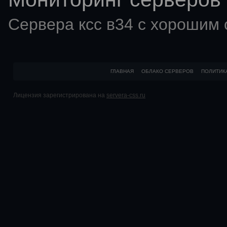
Сервера ксс в34 с хорошим
ГЛАВНАЯ
ОБЛАКО СЕРВЕРОВ
ПОЛИТИК
Лицензия зарегистрирована на
servera-css.ru