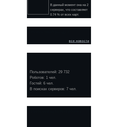
В данный момент она на 2
серверах, что составляет
0.74 % от всех карт.
Новостной раздел
все новости
Статистика посетителей
Пользователей: 29 732
Роботов: 1 чел.
Гостей: 6 чел.
В поисках серверов: 7 чел.
Информация WebMoney