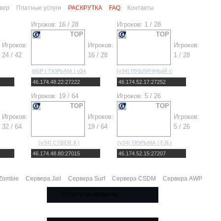
вер
Платные услуги
РАСКРУТКА
FAQ
Контакты
Игроков: 16 / 28
Игроков: 1 / 28
TOP
TOP
Игроков:
Игроков:
Игроков:
24 / 42
16 / 28
1 / 28
ФБР | ТЮРЬМА | v34
[v34] ПУБЛИЧНЫЙ ©
2026 [Public] 18+
Игроков: 19 / 64
Игроков: 5 / 26
TOP
TOP
Игроков:
Игроков:
Игроков:
32 / 64
19 / 64
5 / 26
[v34] CYBER X |
[v34| ТЮРЬМА | F.B.I
PUBLIC [18+]
Zombie
Сервера Jail
Сервера Surf
Сервера CSDM
Сервера AWP