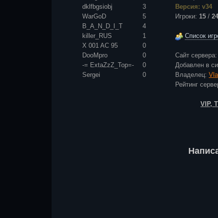
dklfbgsiobj
3
Версия: v34
WarGoD
5
Игроки:
15
/
2
B_A_N_D_I_T
4
killer_RUS
1
Список игр
X 001 AC 95
0
DooMpro
0
Сайт сервера
-= ExtaZzZ_Top=-
0
Добавлен в с
Sergei
0
Владелец:
Vl
Рейтинг сер
VIP,
Напис