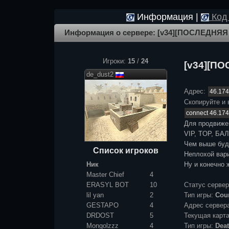
Информация |
Код 
Информация о сервере: [v34][ПОСЛЕДНЯЯ
Игроки:
15
/
24
[v34][П
de_dust2
Адрес:
Скопируйте и 
Для продвиже
VIP, TOP, БАЛ
Чем выше буде
Список игроков
Неплохой вари
Ник
Ну и конечно 
Master Chief
4
ERASYL BOT
10
Статус серве
lil yan
2
Тип игры:
Coun
GESTAPO
4
Адрес сервер
DRDOST
5
Текущая карт
Mongolzzz
4
Тип игры:
Dea