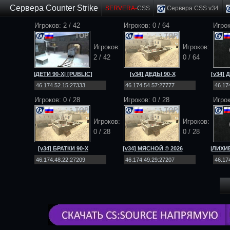
Сервера Counter Strike
SERVERA-
CSS
Сервера CSS v34
Игроков: 2 / 42
Игроков:
0
/
64
Игро
TOP
TOP
Игроков:
Игроков:
2 / 42
0
/
64
|ДЕТИ 90-Х| [PUBLIC]
[v34] ДЕДЫ 90-Х
[v34]
[NO-STEAM|v34]
[Public] 18+
[
Игроков:
0
/
28
Игроков:
0
/
28
Игро
TOP
TOP
Игроков:
Игроков:
0
/
28
0
/
28
[v34] БРАТКИ 90-Х
[v34] МЯСНОЙ © 2026
|ЛИХИЕ
[Public] 18+
[Public] 18+