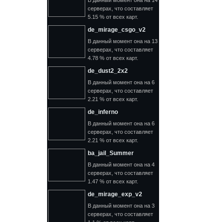
В данный момент она на 14
серверах, что составляет
5.15 % от всех карт.
de_mirage_csgo_v2
В данный момент она на 13
серверах, что составляет
4.78 % от всех карт.
de_dust2_2x2
В данный момент она на 6
серверах, что составляет
2.21 % от всех карт.
de_inferno
В данный момент она на 6
серверах, что составляет
2.21 % от всех карт.
ba_jail_Summer
В данный момент она на 4
серверах, что составляет
1.47 % от всех карт.
de_mirage_exp_v2
В данный момент она на 3
серверах, что составляет