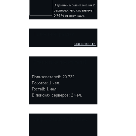
В данный момент она на 2
серверах, что составляет
0.74 % от всех карт.
Новостной раздел
все новости
Статистика посетителей
Пользователей: 29 732
Роботов: 1 чел.
Гостей: 1 чел.
В поисках серверов: 2 чел.
Информация WebMoney