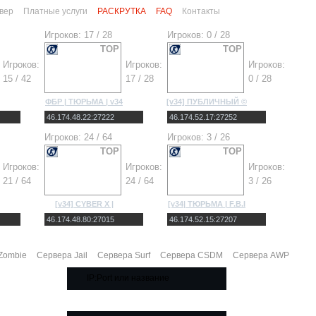
вер
Платные услуги
РАСКРУТКА
FAQ
Контакты
Игроков: 17 / 28
Игроков:
0
/
28
TOP
TOP
Игроков:
Игроков:
Игроков:
15 / 42
17 / 28
0
/
28
ФБР | ТЮРЬМА | v34
[v34] ПУБЛИЧНЫЙ ©
2026 [Public] 18+
Игроков: 24 / 64
Игроков: 3 / 26
TOP
TOP
Игроков:
Игроков:
Игроков:
21 / 64
24 / 64
3 / 26
[v34] CYBER X |
[v34| ТЮРЬМА | F.B.I
PUBLIC [18+]
Zombie
Сервера Jail
Сервера Surf
Сервера CSDM
Сервера AWP