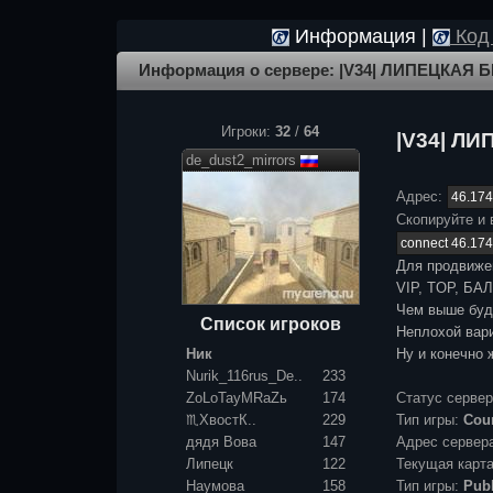
Информация |
Код 
Информация о сервере: |V34| ЛИПЕЦКАЯ Б
Игроки:
32
/
64
|V34| ЛИ
de_dust2_mirrors
Адрес:
Скопируйте и 
Для продвиже
VIP, TOP, БАЛ
Чем выше буде
Список игроков
Неплохой вари
Ник
Ну и конечно 
Nurik_116rus_De..
233
ZoLoTayMRaZь
174
Статус серве
♏ХвостК..
229
Тип игры:
Coun
дядя Вова
147
Адрес сервер
Липецк
122
Текущая карт
Наумова
158
Тип игры:
Publ