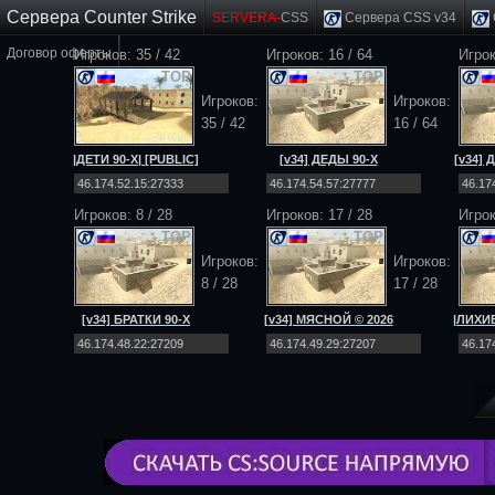
Сервера Counter Strike
SERVERA-
CSS
Сервера CSS v34
Договор оферты
Игроков: 35 / 42
Игроков: 16 / 64
Игро
TOP
TOP
Игроков:
Игроков:
35 / 42
16 / 64
|ДЕТИ 90-Х| [PUBLIC]
[v34] ДЕДЫ 90-Х
[v34]
[NO-STEAM|v34]
[Public] 18+
[
Игроков: 8 / 28
Игроков: 17 / 28
Игрок
TOP
TOP
Игроков:
Игроков:
8 / 28
17 / 28
[v34] БРАТКИ 90-Х
[v34] МЯСНОЙ © 2026
|ЛИХИЕ
[Public] 18+
[Public] 18+