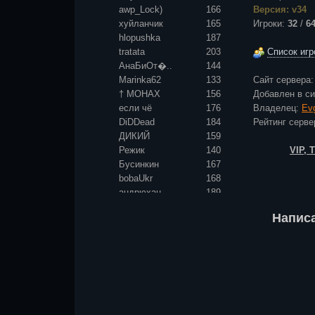
awp_Lock)
166
Версия: v34
хуйланчик
165
Игроки:
32
/
6
hlopushka
187
tratata
203
Список игр
АнаБиОт�..
144
Marinka62
133
Сайт сервера
† МОНАХ
156
Добавлен в с
если чё
176
Владелец:
Ev
DiDDead
184
Рейтинг сер
ДИКИЙ
159
Режик
140
VIP,
Бусинкин
167
bobaUkr
168
андрюхан
189
Король и
131
Напис
Тьма
219
Камынька
145
Алина <3
154
***
170
мой
196
SтрекоZа
124
Баклашка
104