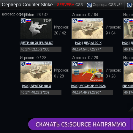
Сервера Counter Strike
SERVERA-
CSS
Сервера CSS v34
Договор оферты
Игроков: 26 / 42
Игроков: 9 / 64
Игрок
TOP
TOP
Игроков:
Игроков:
26 / 42
9 / 64
|ДЕТИ 90-Х| [PUBLIC]
[v34] ДЕДЫ 90-Х
[v34]
[NO-STEAM|v34]
[Public] 18+
[
Игроков:
0
/
28
Игроков:
0
/
28
Игрок
TOP
TOP
Игроков:
Игроков:
0
/
28
0
/
28
[v34] БРАТКИ 90-Х
[v34] МЯСНОЙ © 2026
|ЛИХИЕ
[Public] 18+
[Public] 18+