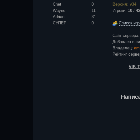
Chet
0
Версия: v34
Wayne
11
Игроки:
10
/
4
Adrian
31
СУПЕР
0
Список игр
Сайт сервера
Добавлен в с
Владелец:
am
Рейтинг сер
VIP,
Напис