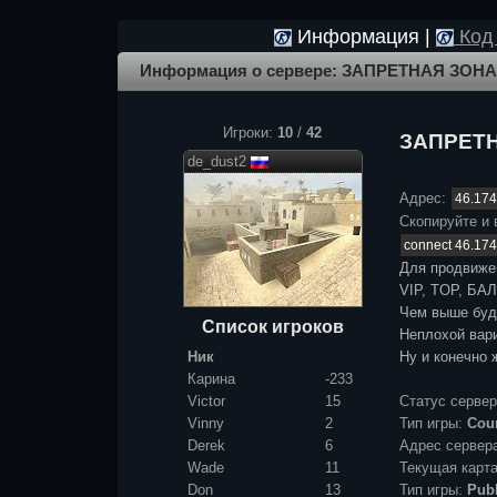
Информация |
Код 
Информация о сервере: ЗАПРЕТНАЯ ЗОН
Игроки:
10
/
42
ЗАПРЕТН
de_dust2
Адрес:
Скопируйте и 
Для продвиже
VIP, TOP, БАЛ
Чем выше буде
Список игроков
Неплохой вари
Ник
Ну и конечно 
Карина
-233
Victor
15
Статус серве
Vinny
2
Тип игры:
Coun
Derek
6
Адрес сервер
Wade
11
Текущая карт
Don
13
Тип игры:
Publ