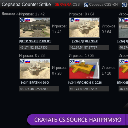
Сервера Counter Strike
SERVERA-
CSS
Сервера CSS v34
Договор оферты
Игроков: 1 / 42
Игроков:
0
/
64
Игро
TOP
TOP
Игроков:
Игроков:
1 / 42
0
/
64
|ДЕТИ 90-Х| [PUBLIC]
[v34] ДЕДЫ 90-Х
[v34]
[NO-STEAM|v34]
[Public] 18+
[
Игроков:
0
/
28
Игроков: 1 / 28
Игро
TOP
TOP
Игроков:
Игроков:
0
/
28
1 / 28
[v34] БРАТКИ 90-Х
[v34] МЯСНОЙ © 2026
|ЛИХИЕ
[Public] 18+
[Public] 18+