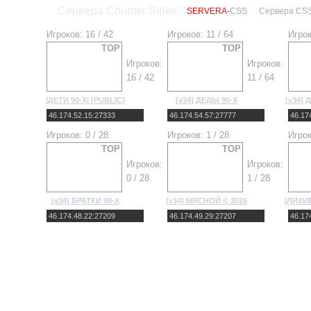
Сервера Counter Strike
SERVERA-
CSS
Сервера CSS
Игроков: 16 / 42
Игроков: 11 / 64
Игро
TOP
TOP
Игроков:
Игроков:
16 / 42
11 / 64
|ДЕТИ 90-Х| [PUBLIC]
[v34] ДЕДЫ 90-Х
[v34]
[NO-STEAM|v34]
[Public] 18+
[
Игроков:
0
/
28
Игроков: 1 / 28
Игро
TOP
TOP
Игроков:
Игроков:
0
/
28
1 / 28
[v34] БРАТКИ 90-Х
[v34] МЯСНОЙ © 2026
|ЛИХИЕ
[Public] 18+
[Public] 18+