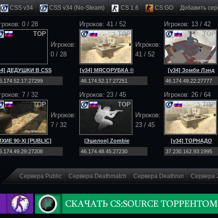
CSS v34
CSS v34 (No-Steam)
CS 1.6
CS:GO
Добавить cер
гроков:
0
/
28
Игроков: 41 / 52
Игроков: 13 / 42
TOP
TOP
TOP
Игроков:
Игроков:
0
/
28
41 / 52
34] ДЕДУШКИ В CSS
[v34] МЯСОРУБКА ©
[v34] Зомби Лэнд
[Public] 18+
2026 In-Teri [Public]
18+
гроков: 7 / 32
Игроков: 23 / 45
Игроков: 26 / 64
TOP
TOP
TOP
Игроков:
Игроков:
7 / 32
23 / 45
ИХИЕ 90-Х| [PUBLIC]
|Эшелон| Zombie
[v34] ТОРНАДО
[v34] 18+
сервер |v34|
[Public] 18+
t.me/echelonproject |
Сервера Public
Сервера Deathmatch
Сервера Deathrun
Сервера 