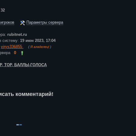
/
32
 игроков
Параметры сервера
ера:
rubitnet.ru
в систему:
19 июн 2023, 17:04
:
virys336855
(
Я владелец!
)
сервера
0
IP, TOP, БАЛЛЫ-ГОЛОСА
исать комментарий!