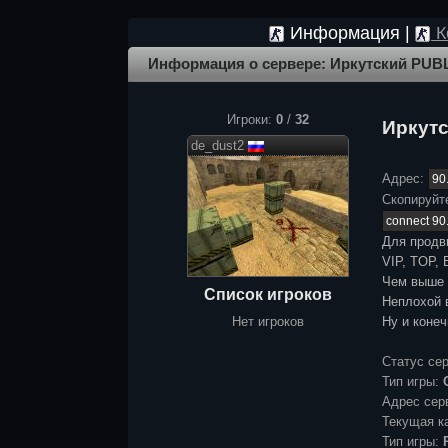
Информация |
К
Информация о сервере: Иркутский PU
Игроки:
0
/
32
Иркут
de_dust2
Адрес:
Скопируйт
Для продв
VIP, TOP,
Чем выше б
Список игроков
Неплохой 
Нет игроков
Ну и конеч
Статус се
Тип игры:
Адрес сер
Текущая к
Тип игры: