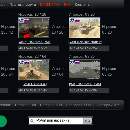
вер
Платные услуги
РАСКРУТКА
FAQ
Контакты
Игроков: 13 / 28
Игроков:
0
/
28
TOP
TOP
Игроков:
Игроков:
Игроков:
13 / 42
13 / 28
0
/
28
ФБР | ТЮРЬМА | v34
[v34] ПУБЛИЧНЫЙ ©
2026 [Public] 18+
Игроков: 28 / 64
Игроков: 6 / 26
TOP
TOP
Игроков:
Игроков:
Игроков:
26 / 64
28 / 64
6 / 26
[v34] CYBER X |
[v34| ТЮРЬМА | F.B.I
PUBLIC [18+]
Zombie
Сервера Jail
Сервера Surf
Сервера CSDM
Сервера AWP