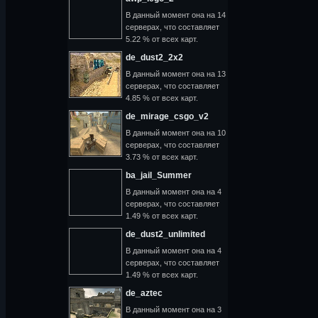
В данный момент она на 14
серверах, что составляет
5.22 % от всех карт.
de_dust2_2x2
В данный момент она на 13
серверах, что составляет
4.85 % от всех карт.
de_mirage_csgo_v2
В данный момент она на 10
серверах, что составляет
3.73 % от всех карт.
ba_jail_Summer
В данный момент она на 4
серверах, что составляет
1.49 % от всех карт.
de_dust2_unlimited
В данный момент она на 4
серверах, что составляет
1.49 % от всех карт.
de_aztec
В данный момент она на 3