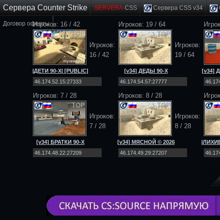
Сервера Counter Strike
SERVERA-
CSS
Сервера CSS v34
Договор оферты
Игроков: 16 / 42
Игроков: 19 / 64
Игро
TOP
TOP
Игроков:
Игроков:
16 / 42
19 / 64
|ДЕТИ 90-Х| [PUBLIC]
[v34] ДЕДЫ 90-Х
[v34]
[NO-STEAM|v34]
[Public] 18+
[
Игроков: 7 / 28
Игроков: 8 / 28
Игрок
TOP
TOP
Игроков:
Игроков:
7 / 28
8 / 28
[v34] БРАТКИ 90-Х
[v34] МЯСНОЙ © 2026
|ЛИХИЕ
[Public] 18+
[Public] 18+