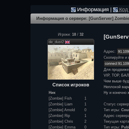
Информация |
Код 
Информация о сервере: [GunServer] Zombie
Игроки:
18
/
32
[GunServ
de_dust2
Адрес:
Скопируйте и 
Для продвиже
VIP, TOP, БАЛ
Чем выше буде
Список игроков
Неплохой вари
Ник
Ну и конечно 
[Zombie] Fish
1
[Zombie] Liam
1
Статус серве
[Zombie] Arnold
0
Тип игры:
Coun
[Zombie] Rip
1
Адрес сервер
[Zombie] Chris
2
Текущая карт
[Zombie] Emma
0
Тип игры:
Publ