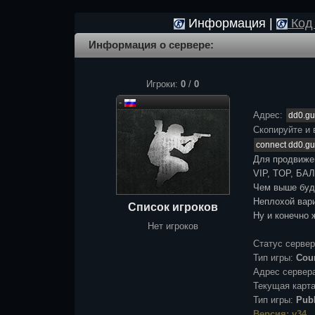
Информация |
Код 
Информация о сервере:
Игроки:
0
/
0
-
Адрес:
Скопируйте и 
Для продвиже
VIP, TOP, БАЛ
Чем выше буде
Неплохой вари
Список игроков
Ну и конечно 
Нет игроков
Статус серве
Тип игры:
Coun
Адрес сервер
Текущая карт
Тип игры:
Publ
Версия: v34